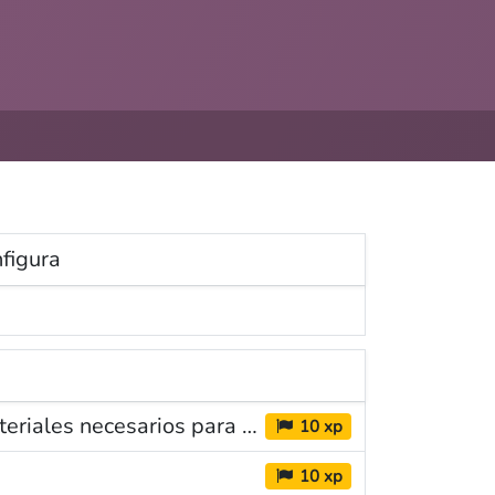
eballa amb nosaltres
andbook
figura
tlab
is legal
lítica de privacitat
Configuración del producto a fabricar y lista de materiales necesarios para elaborarlo
10 xp
10 xp