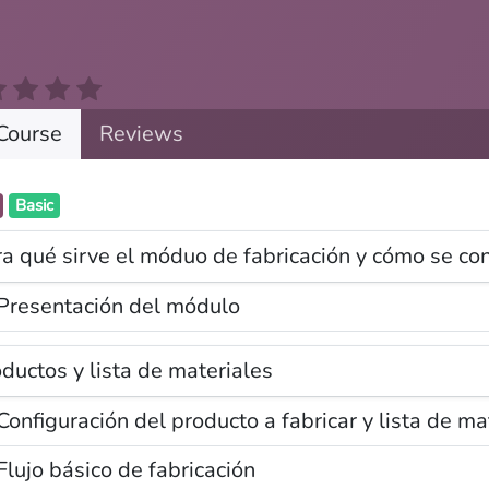
Course
Reviews
Basic
Tr
Qui som
H
a qué sirve el móduo de fabricación y cómo se con
Nostres serveis
Gi
Blog
Presentación del módulo
Av
Po
ductos y lista de materiales
Aquest lloc web té la llicencia
CC BY-NC-SA 4.0
Flujo básico de fabricación