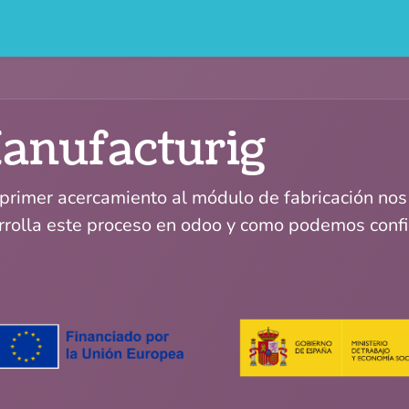
0
 som
Blog
Events
Courses
anufacturig
 primer acercamiento al módulo de fabricación nos
rrolla este proceso en odoo y como podemos config