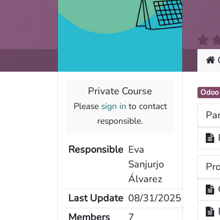
Private Course
Odoo
Coopdevs SCCL
Please
sign in
to contact
Par
Oficina a Coòpolis (Can Batlló)
responsible.
C/Constitució 19-25. Bloc 4
Barcelona
Responsible
Eva
Sanjurjo
Pro
Álvarez
Last Update
08/31/2025
Members
7