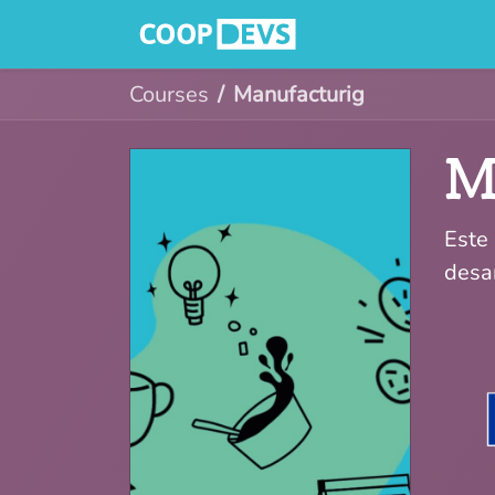
Serveis
Qui
Courses
Manufacturig
M
Este
desa