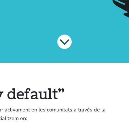
Tr
Qui som
H
Nostres serveis
Gi
Blog
Av
Po
 default"
Aquest lloc web té la llicencia
CC BY-NC-SA 4.0
ar activament en les comunitats a través de la
ialitzem en: