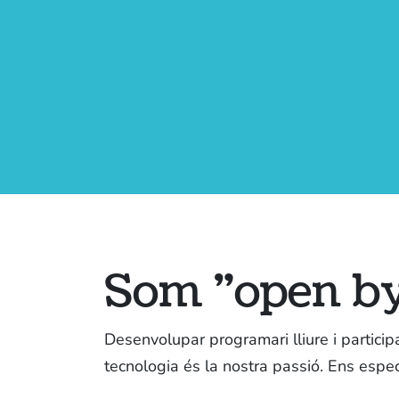
Coopdevs SCCL
Oficina a Coòpolis (Can Batlló)
C/Constitució 19-25. Bloc 4
Barcelona
Som "open by
Desenvolupar programari lliure i particip
tecnologia és la nostra passió. Ens espec