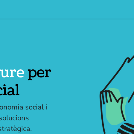
Qui som
Blog
Eventos
Cursos
Contáctenos
liure
per
ial
nomia social i
 solucions
tratègica.