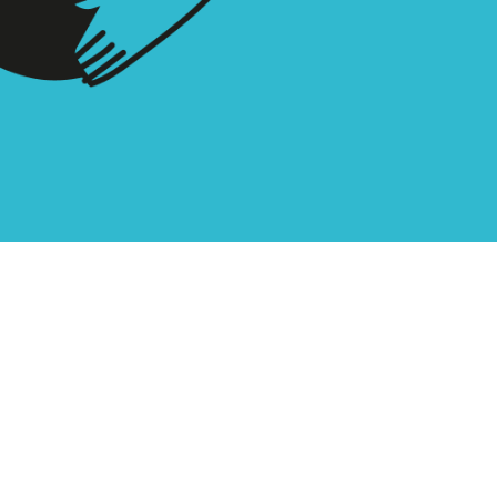
eballa amb nosaltres
andbook
tlab
is legal
lítica de privacitat