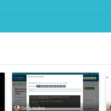
0
 som
Blog
Events
Courses
Jordi Isidro