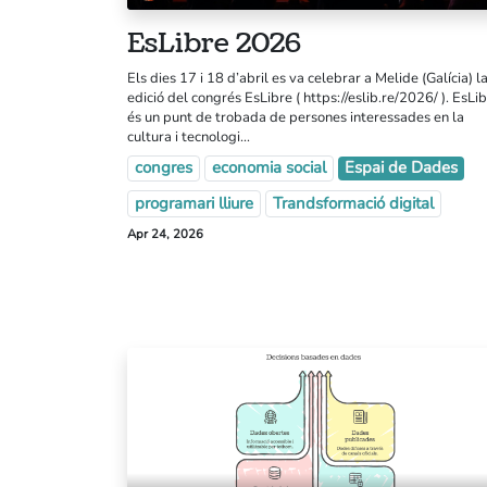
EsLibre 2026
Els dies 17 i 18 d’abril es va celebrar a Melide (Galícia) l
edició del congrés EsLibre ( https://eslib.re/2026/ ). EsLi
és un punt de trobada de persones interessades en la
cultura i tecnologi...
congres
economia social
Espai de Dades
programari lliure
Trandsformació digital
Coopdevs SCCL
Apr 24, 2026
Oficina a Coòpolis (Can Batlló)
C/Constitució 19-25. Bloc 4
Barcelona