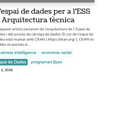
’espai de dades per a l’ESS
 Arquitectura tècnica
aquest article parlarem de l’arquitectura de l’ Espai de
es i del procés de càrrega de dades. El cor de l’espai de
es està muntat amb CKAN ( https://ckan.org/ ). CKAN és
líder en portals d...
usiness intelligence
economia social
eballa amb nosaltres
spai de Dades
programari lliure
andbook
 2, 2026
tlab
is legal
lítica de privacitat