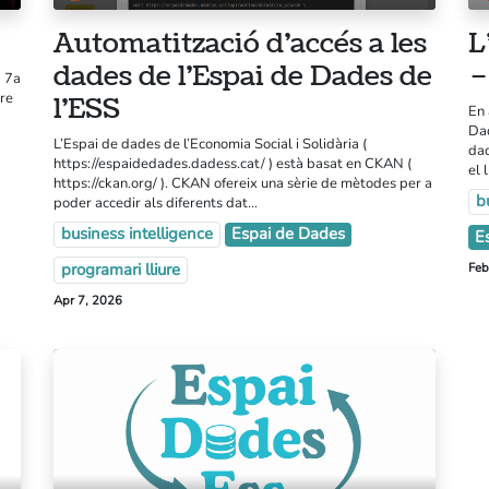
Automatització d’accés a les
L
dades de l’Espai de Dades de
–
a 7a
bre
l’ESS
En 
Dad
L’Espai de dades de l’Economia Social i Solidària (
dad
https://espaidedades.dadess.cat/ ) està basat en CKAN (
el 
https://ckan.org/ ). CKAN ofereix una sèrie de mètodes per a
b
poder accedir als diferents dat...
Tr
business intelligence
Espai de Dades
Qui som
E
H
Nostres serveis
programari lliure
Feb
Gi
Blog
Apr 7, 2026
Av
Po
Aquest lloc web té la llicencia
CC BY-NC-SA 4.0