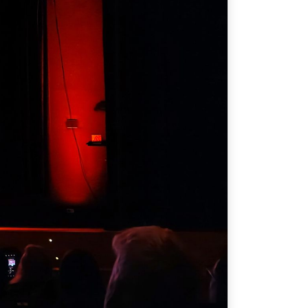
eballa amb nosaltres
andbook
tlab
is legal
lítica de privacitat