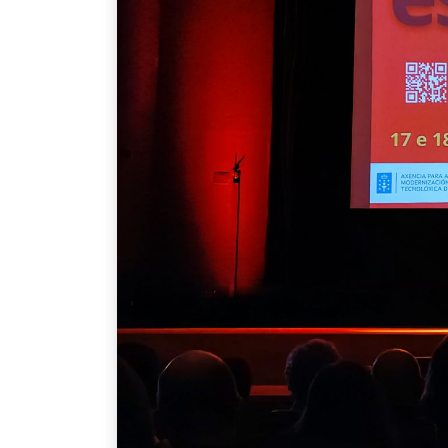
Coopdevs SCCL
Oficina a Coòpolis (Can Batlló)
C/Constitució 19-25. Bloc 4
Barcelona