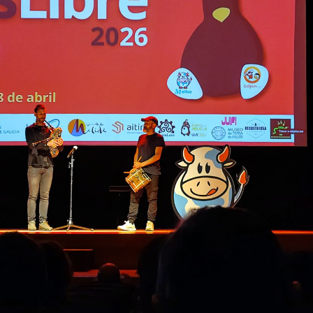
Tr
Qui som
H
Nostres serveis
Gi
Blog
Av
Po
Aquest lloc web té la llicencia
CC BY-NC-SA 4.0