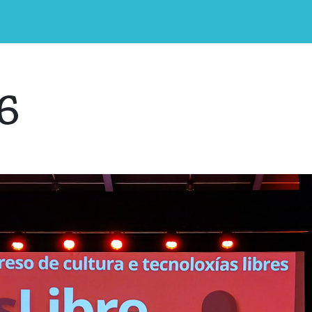
0
 som
Blog
Events
Courses
6