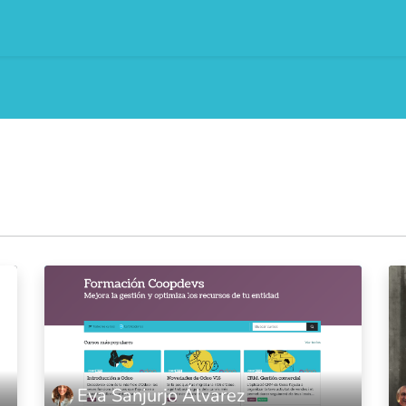
0
 som
Blog
Events
Courses
Eva Sanjurjo Álvarez