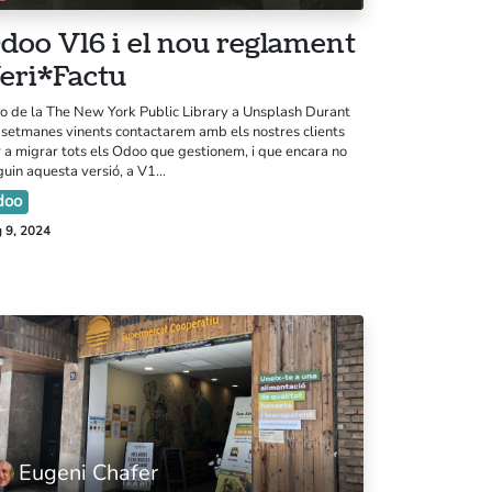
doo V16 i el nou reglament
eri*Factu
o de la The New York Public Library a Unsplash Durant
 setmanes vinents contactarem amb els nostres clients
 a migrar tots els Odoo que gestionem, i que encara no
guin aquesta versió, a V1...
doo
eballa amb nosaltres
 9, 2024
andbook
tlab
is legal
lítica de privacitat
Eugeni Chafer