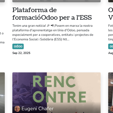
Plataforma de
O
formació Odoo per a l'ESS
V
Tenim una gran notícia! 🎉 📢,Posem en marxa la nostra
Fot
plataforma d'aprenentatge en línia d'Odoo, pensada
les
t o
especialment per a cooperatives, entitats i projectes de
per
l'Economia Social i Solidària (ESS) htt...
tin
uma
odoo
o
Tr
Sep 22, 2025
Aug
Qui som
H
Nostres serveis
Gi
Blog
Av
Po
Aquest lloc web té la llicencia
CC BY-NC-SA 4.0
Eugeni Chafer