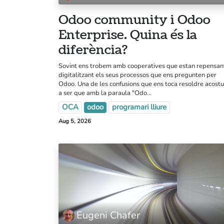
Odoo community i Odoo
Enterprise. Quina és la
diferència?
Sovint ens trobem amb cooperatives que estan repensan
digitalitzant els seus processos que ens pregunten per
Odoo. Una de les confusions que ens toca resoldre acost
a ser que amb la paraula "Odo...
Coopdevs SCCL
OCA
odoo
programari lliure
Oficina a Coòpolis (Can Batlló)
Aug 5, 2026
C/Constitució 19-25. Bloc 4
Barcelona
Eugeni Chafer