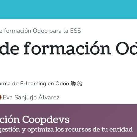
Qui som
Blog
Eventos
Cursos
Contáctenos
e formación Odoo para la ESS
de formación Od
orma de E-learning en Odoo 📚🚀
Eva Sanjurjo Álvarez