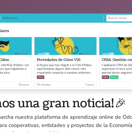
Tr
Qui som
H
Nostres serveis
Gi
Blog
Av
Po
Aquest lloc web té la llicencia
os una gran noticia! 🎉
CC BY-NC-SA 4.0
rcha nuestra plataforma de aprendizaje online de Od
ra cooperativas, entidades y proyectos de la Economía