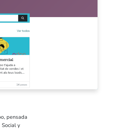
eballa amb nosaltres
andbook
tlab
is legal
lítica de privacitat
oo, pensada
 Social y