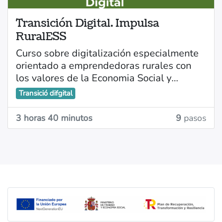
Transición Digital. Impulsa
RuralESS
Curso sobre digitalización especialmente
orientado a emprendedoras rurales con
los valores de la Economia Social y
Solidaria, consta de 8 videos y las
Transició difgital
diapositivas expuestas, la duración de
Objetivos y contenidos del curso
cada video es de entre 20 y 30 minutos.
3 horas 40 minutos
9
pasos
Emprender desde la Economía Social y
Solidaria (ESS)
Soberanía tecnológica y software libre
Herramientas de gestión interna
Herramientas de comunicación
Metodologías ágiles para
emprendedoras rurales
Metodologías y herramientas de
productividad