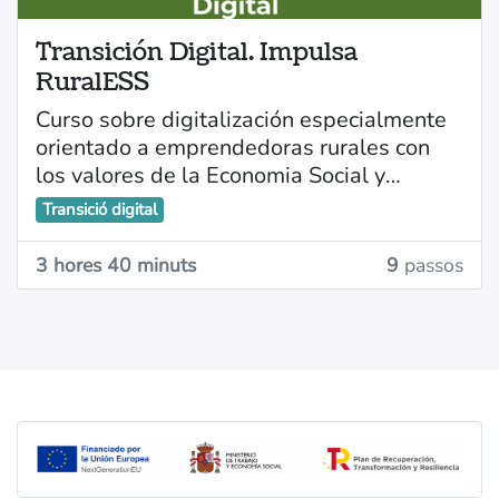
Transición Digital. Impulsa
RuralESS
Curso sobre digitalización especialmente
orientado a emprendedoras rurales con
los valores de la Economia Social y
Solidaria, consta de 8 videos y las
Transició digital
diapositivas expuestas, la duración de
Objetivos y contenidos del curso
cada video es de entre 20 y 30 minutos.
3 hores 40 minuts
9
passos
Emprender desde la Economía Social y
Solidaria (ESS)
Soberanía tecnológica y software libre
Herramientas de gestión interna
Herramientas de comunicación
Metodologías ágiles para
emprendedoras rurales
Metodologías y herramientas de
productividad